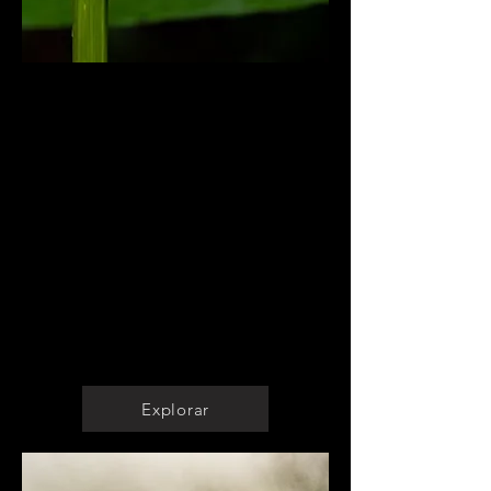
Servicios Ambientales
Instrumentos Ambientales
Predictivos y correctivos
Evaluaciones Ecológicas
Planes de Restauración
Planes de Mitigación ambiental
Documentación Arqueológica y
Patrimonial
Gestión de Emergencias y Desastres
Naturales
Análisis topográfico y fotogrametría
con dron
Explorar