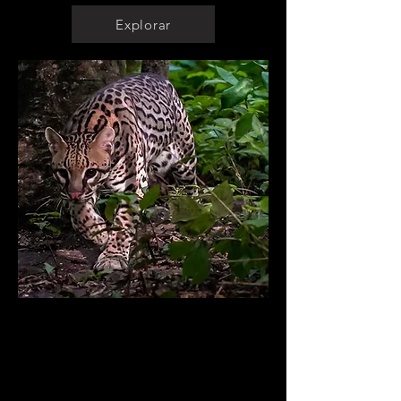
Explorar
Investigación
Descripción de especies
Bolitoglossa qeqom ​
Magnolia poqomchi