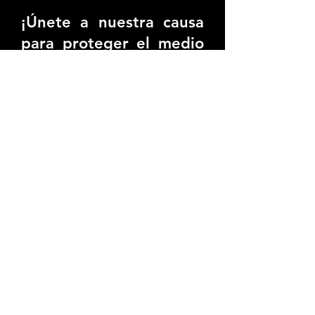
¡Únete a nuestra causa
para proteger el medio
ambiente y apoya la
conservación de la
biodiversidad! Con
nuestra plataforma,
puedes convertirte en
un verdadero guardián
de la naturaleza al
adoptar un árbol y
patrocinar una
salamandra. Tu
contribución no solo
ayudará a preservar