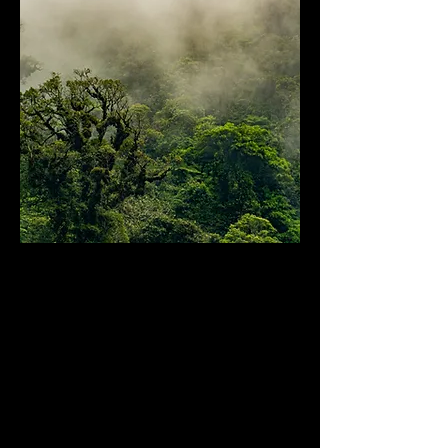
Servicios de Biodiversidad
Planes de Manejo de Reservas
Desarrollo de planes de
conservación
Líneas Base de biodiversidad
Documentación de vida silvestre
Detección y Manejo de Plagas y
Especies Invasoras